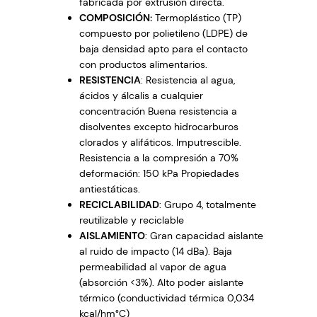
fabricada por extrusión directa.
a
COMPOSICIÓN:
Termoplástico (TP)
s
compuesto por polietileno (LDPE) de
+
baja densidad apto para el contacto
F
con productos alimentarios.
o
RESISTENCIA
: Resistencia al agua,
ácidos y álcalis a cualquier
a
concentración Buena resistencia a
m
disolventes excepto hidrocarburos
1
clorados y alifáticos. Imputrescible.
,
Resistencia a la compresión a 70%
2
deformación: 150 kPa Propiedades
0
antiestáticas.
m
RECICLABILIDAD
: Grupo 4, totalmente
e
reutilizable y reciclable
t
AISLAMIENTO
: Gran capacidad aislante
r
al ruido de impacto (14 dBa). Baja
o
permeabilidad al vapor de agua
(absorción <3%). Alto poder aislante
s
térmico (conductividad térmica 0,034
x
kcal/hm°C)