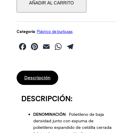
i
AÑADIR AL CARRITO
n
a
p
l
Categoría
:
Plástico de burbujas
á
Facebook
Pinterest
Email
WhatsApp
Telegram
s
t
i
c
o
Descripción
d
e
B
DESCRIPCIÓN:
u
r
DENOMINACIÓN
: Polietileno de baja
b
densidad junto con espuma de
u
polietileno expandido de celdilla cerrada
j