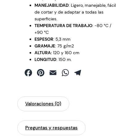
1
MANEJABILIDAD
: Ligero, manejable, fácil
2
de cortar y de adaptar a todas las
0
superficies.
m
TEMPERATURA DE TRABAJO
: -80 °C /
e
+90 °C
t
ESPESOR
: 5,3 mm
r
GRAMAJE
: 75 g/m2
o
ALTURA:
120 y 160 cm
s
LONGITUD
: 150 m.
2
Facebook
Pinterest
Email
WhatsApp
Telegram
m
m
c
a
n
Valoraciones (0)
t
i
d
Preguntas y respuestas
a