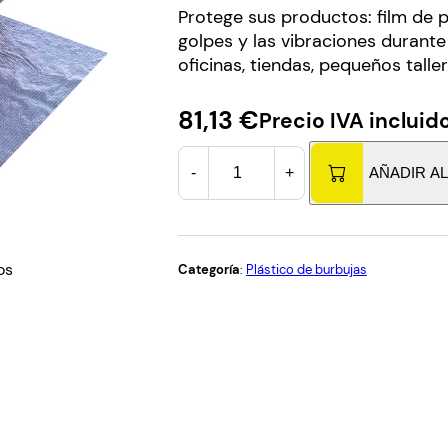
Protege sus productos: film de 
golpes y las vibraciones durante
oficinas, tiendas, pequeños talle
81,13
€
Precio IVA incluid
B
-
+
AÑADIR A
o
b
i
n
os
Categoría
:
Plástico de burbujas
a
p
l
á
s
t
i
c