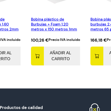
0
m
e
 de
Bobina plástico de
Bobina plás
t
 1,60
Burbujas + Foam 1,20
burbujas 2,
r
metros 2mm
metros x 150 metros 1mm
metros 65 
o
s
 IVA incluido
100,26
€
Precio IVA incluido
166,18
€
Pr
c
a
IR AL
AÑADIR AL
n
RITO
CARRITO
t
i
d
a
d
Productos de calidad