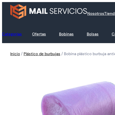
Nosotros
Tiend
Categorías
Ofertas
Bobinas
Bolsas
C
Inicio
/
Plástico de burbujas
/ Bobina plástico burbuja anti
Accesorios
Bobinas
Bolsas
Cajas de cartón