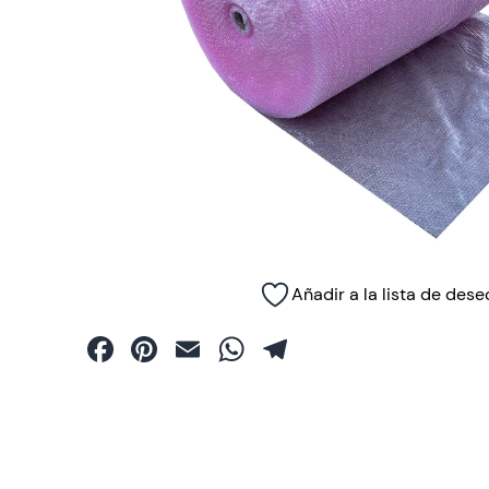
Cintas embalaje
Cintas carrocero
Flejes
Perfiles
Planchas
Añadir a la lista de dese
Plástico de burbujas
Facebook
Pinterest
Email
WhatsApp
Telegram
Precintos