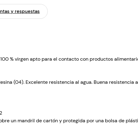
o
ntas y respuestas
b
u
r
b
u
j
a
 100 % virgen apto para el contacto con productos alimentari
a
n
t
Resina (04). Excelente resistencia al agua. Buena resistencia a
i
e
s
t
2
á
bre un mandril de cartón y protegida por una bolsa de plásti
t
i