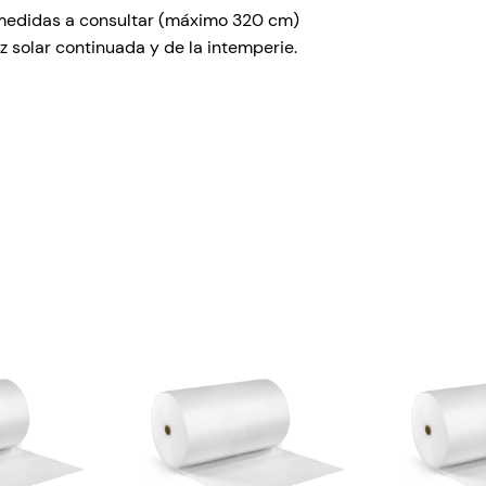
c
 medidas a consultar (máximo 320 cm)
a
luz solar continuada y de la intemperie.
r
o
s
a
1
,
2
0
m
e
t
r
o
s
x
1
5