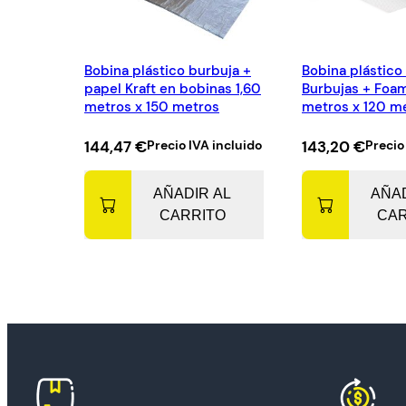
Bobina plástico burbuja +
Bobina plástico
papel Kraft en bobinas 1,60
Burbujas + Foam
metros x 150 metros
metros x 120 
144,47
€
Precio IVA incluido
143,20
€
Precio
AÑADIR AL
AÑAD
CARRITO
CAR