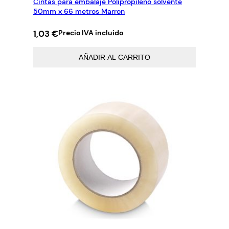
Cintas para embalaje Polipropileno solvente
a
50mm x 66 metros Marron
n
1,03
€
Precio IVA incluido
t
i
AÑADIR AL CARRITO
d
a
d