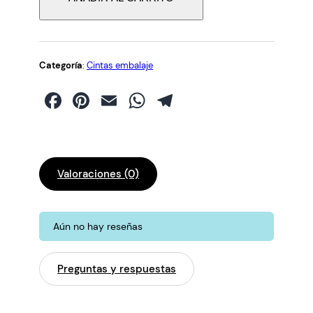
a
s
p
a
Categoría
:
Cintas embalaje
r
Facebook
Pinterest
Email
WhatsApp
Telegram
a
e
m
b
a
Valoraciones (0)
l
a
j
Aún no hay reseñas
e
P
o
Preguntas y respuestas
l
i