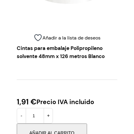
Añadir a la lista de deseos
Cintas para embalaje Polipropileno
solvente 48mm x 126 metros Blanco
1,91
€
Precio IVA incluido
C
-
+
i
n
t
AÑADIR AL CARRITO